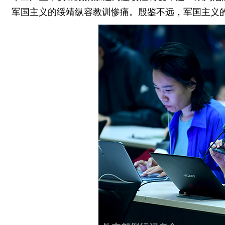
军国主义的绥靖纵容教训惨痛。殷鉴不远，军国主义的