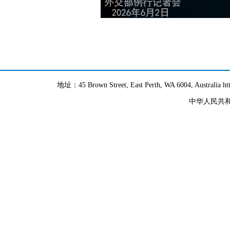
地址：45 Brown Street, East Perth, WA 6004, Australia h
中华人民共