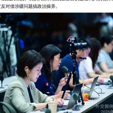
贯反对借涉疆问题搞政治操弄。