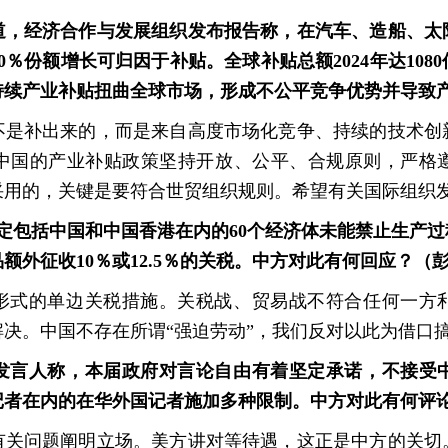
道，经济合作与发展组织发布报告称，在汽车、造船、太阳
60％份额增长可归因于补贴。全球补贴总额2024年达108
持续产业补贴扭曲全球市场，形成不公平竞争优势并导致
不是补出来的，而是来自高度市场化竞争、持续的技术创
中国的产业补贴政策坚持开放、公平、合规原则，严格
采用的，关键是要符合世贸组织规则。希望有关国际组织
认定包括中国和中国香港在内的60个经济体未能禁止生产过
额外征收10％或12.5％的关税。中方对此有何回应？（
形式的单边关税措施。关税战、贸易战不符合任何一方
决。中国不存在所谓“强迫劳动”，我们反对以此为借口
发言人称，本届政府对言论自由有着坚定承诺，不接受
记者在内的在华外国记者施加多种限制。中方对此有何评
有关问题阐明立场。美方讲对等待遇，这正是中方的关切