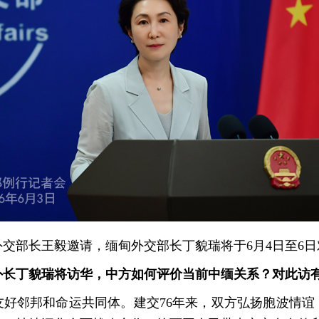
交部长王毅邀请，缅甸外交部长丁貌瑞将于6月4日至6
外长丁貌瑞将访华，中方如何评价当前中缅关系？对此访
友好邻邦和命运共同体。建交76年来，双方弘扬胞波情谊