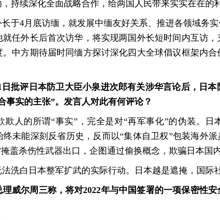
助，持续深化全面战略合作，给两国人民带来实实在在的
外长于4月底访缅，就发展中缅友好关系、推进各领域务实
他就任外长后首次访华，将实现两国外长短时间内互访，
度。中方期待届时同缅方探讨深化四大全球倡议框架内合
月1日批评日本防卫大臣小泉进次郎有关涉华言论后，日
合事实的主张”。发言人对此有何评论？
欺欺人的所谓“事实”，完全是对“再军事化”的伪装。日
终未能深刻反省历史，反而以“集体自卫权”包装海外派
”掩盖杀伤性武器出口，企图通过偷换概念，欺骗日本国
无法洗白日本整军扩武的实际行动。日本越是遮掩，国际
理威尔周三称，将对2022年与中国签署的一项保密性