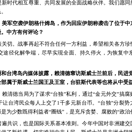
是新时代相互尊重、共同发展的全面战略伙伴。我们愿同
民。
，美军空袭伊朗格什姆岛，作为回应伊朗称袭击了位于中
级。中方有何评论？
表关切。战事再起不符合任何一方利益，希望相关各方珍
交途径化解争端，尽早实现全面、持久停火，为恢复中
和台湾岛内媒体披露，赖清德窜访斯威士兰前后，民进党
全部属于斯威士兰国王及王室，台驻斯代表等也将从中受
赖清德当局为了谋求“台独”私利，通过“金元外交”搞
让台湾民众每人上交了1千多元新台币。“台独”分裂势
是为少数既得利益者“圈钱”，是充斥贪婪、腐败的“政治
普遍共识，也是国际关系基本准则。今年中国对非洲建交