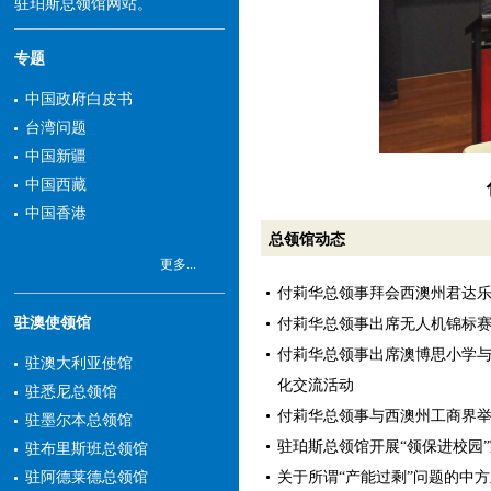
驻珀斯总领馆网站。
专题
中国政府白皮书
台湾问题
中国新疆
付莉华总领事
中国西藏
中国香港
总领馆动态
更多...
付莉华总领事拜会西澳州君达
驻澳使领馆
付莉华总领事出席无人机锦标
付莉华总领事出席澳博思小学
驻澳大利亚使馆
化交流活动
驻悉尼总领馆
付莉华总领事与西澳州工商界
驻墨尔本总领馆
驻珀斯总领馆开展“领保进校园
驻布里斯班总领馆
关于所谓“产能过剩”问题的中
驻阿德莱德总领馆