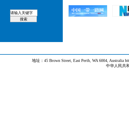
地址：45 Brown Street, East Perth, WA 6004, Australia h
中华人民共