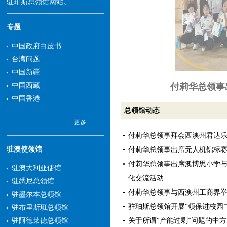
驻珀斯总领馆网站。
专题
中国政府白皮书
台湾问题
中国新疆
付莉华总领事
中国西藏
中国香港
总领馆动态
更多...
付莉华总领事拜会西澳州君达
驻澳使领馆
付莉华总领事出席无人机锦标
付莉华总领事出席澳博思小学
驻澳大利亚使馆
化交流活动
驻悉尼总领馆
付莉华总领事与西澳州工商界
驻墨尔本总领馆
驻珀斯总领馆开展“领保进校园
驻布里斯班总领馆
关于所谓“产能过剩”问题的中
驻阿德莱德总领馆