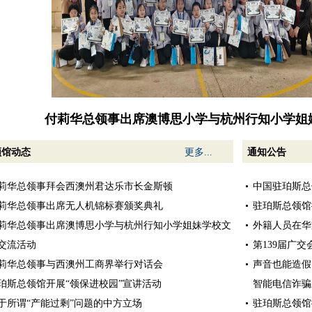
付莉华总领事出席澳博思小学与杭州行知小学姐
领馆动态
更多...
通知公告
莉华总领事拜会西澳州君达乐市长金斯顿
中国驻珀斯总
莉华总领事出席无人机锦标赛颁奖典礼
驻珀斯总领馆
莉华总领事出席澳博思小学与杭州行知小学姐妹学校文
外籍人员在华
交流活动
第139届广
莉华总领事与西澳州工商界举行对话会
声音也能造假
珀斯总领馆开展“领保进校园”宣讲活动
智能电信诈骗
于所谓“产能过剩”问题的中方立场
驻珀斯总领馆