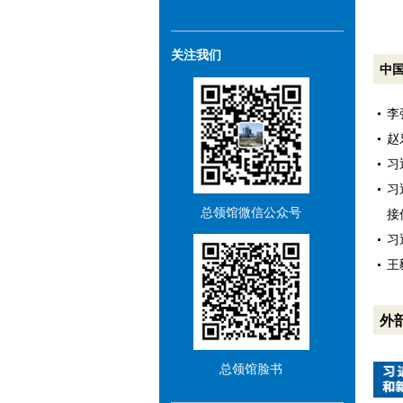
关注我们
中
李
赵
习
习
总领馆微信公众号
接
习
王
外
总领馆脸书