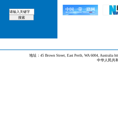
地址：45 Brown Street, East Perth, WA 6004, Australia h
中华人民共