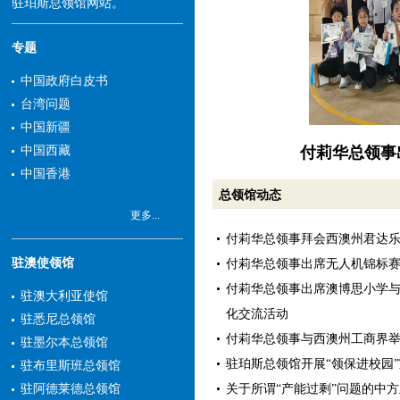
驻珀斯总领馆网站。
专题
中国政府白皮书
台湾问题
中国新疆
中国西藏
中国香港
总领馆动态
更多...
付莉华总领事拜会西澳州君达
驻澳使领馆
付莉华总领事出席无人机锦标
付莉华总领事出席澳博思小学
驻澳大利亚使馆
化交流活动
驻悉尼总领馆
付莉华总领事与西澳州工商界
驻墨尔本总领馆
驻珀斯总领馆开展“领保进校园
驻布里斯班总领馆
关于所谓“产能过剩”问题的中
驻阿德莱德总领馆