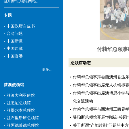
驻珀斯总领馆网站。
专题
中国政府白皮书
台湾问题
中国新疆
付莉华总领事
中国西藏
中国香港
总领馆动态
更多...
付莉华总领事拜会西澳州君达
驻澳使领馆
付莉华总领事出席无人机锦标
付莉华总领事出席澳博思小学
驻澳大利亚使馆
化交流活动
驻悉尼总领馆
付莉华总领事与西澳州工商界
驻墨尔本总领馆
驻珀斯总领馆开展“领保进校园
驻布里斯班总领馆
关于所谓“产能过剩”问题的中
驻阿德莱德总领馆