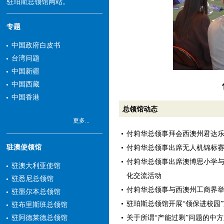
驻珀斯总领馆网站。
专题
中国政府白皮书
台湾问题
中国新疆
中国西藏
中国香港
总领馆动态
更多...
付莉华总领事拜会西澳州君达
驻澳使领馆
付莉华总领事出席无人机锦标
付莉华总领事出席澳博思小学
驻澳大利亚使馆
化交流活动
驻悉尼总领馆
付莉华总领事与西澳州工商界
驻墨尔本总领馆
驻珀斯总领馆开展“领保进校园
驻布里斯班总领馆
关于所谓“产能过剩”问题的中
驻阿德莱德总领馆