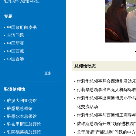
驻珀斯总领馆网站。
专题
中国政府白皮书
台湾问题
中国新疆
中国西藏
中国香港
总领馆动态
更多...
付莉华总领事拜会西澳州君达
驻澳使领馆
付莉华总领事出席无人机锦标
付莉华总领事出席澳博思小学
驻澳大利亚使馆
化交流活动
驻悉尼总领馆
付莉华总领事与西澳州工商界
驻墨尔本总领馆
驻珀斯总领馆开展“领保进校园
驻布里斯班总领馆
关于所谓“产能过剩”问题的中
驻阿德莱德总领馆