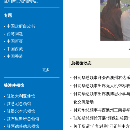
驻珀斯总领馆网站。
专题
中国政府白皮书
台湾问题
中国新疆
中国西藏
中国香港
总领馆动态
更多...
付莉华总领事拜会西澳州君达
驻澳使领馆
付莉华总领事出席无人机锦标
付莉华总领事出席澳博思小学
驻澳大利亚使馆
化交流活动
驻悉尼总领馆
付莉华总领事与西澳州工商界
驻墨尔本总领馆
驻珀斯总领馆开展“领保进校园
驻布里斯班总领馆
关于所谓“产能过剩”问题的中
驻阿德莱德总领馆