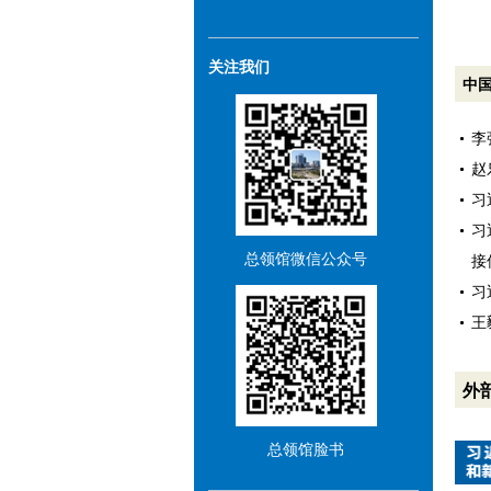
关注我们
中
李
赵
习
习
总领馆微信公众号
接
习
王
外
总领馆脸书