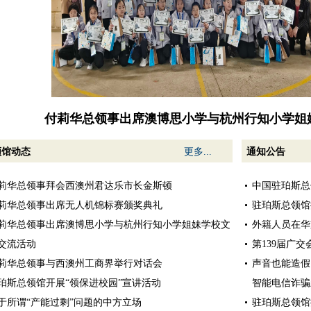
付莉华总领事出席澳博思小学与杭州行知小学姐
领馆动态
更多...
通知公告
莉华总领事拜会西澳州君达乐市长金斯顿
中国驻珀斯总
莉华总领事出席无人机锦标赛颁奖典礼
驻珀斯总领馆
莉华总领事出席澳博思小学与杭州行知小学姐妹学校文
外籍人员在华
交流活动
第139届广
莉华总领事与西澳州工商界举行对话会
声音也能造假
珀斯总领馆开展“领保进校园”宣讲活动
智能电信诈骗
于所谓“产能过剩”问题的中方立场
驻珀斯总领馆