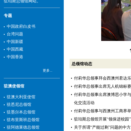
驻珀斯总领馆网站。
专题
中国政府白皮书
台湾问题
中国新疆
中国西藏
中国香港
总领馆动态
更多...
付莉华总领事拜会西澳州君达
驻澳使领馆
付莉华总领事出席无人机锦标
付莉华总领事出席澳博思小学
驻澳大利亚使馆
化交流活动
驻悉尼总领馆
付莉华总领事与西澳州工商界
驻墨尔本总领馆
驻珀斯总领馆开展“领保进校园
驻布里斯班总领馆
关于所谓“产能过剩”问题的中
驻阿德莱德总领馆