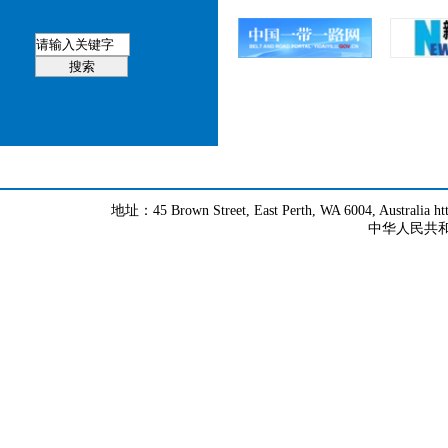
地址：45 Brown Street, East Perth, WA 6004, Australia h
中华人民共