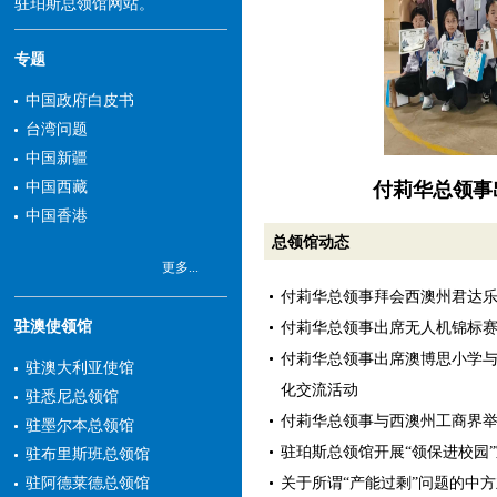
驻珀斯总领馆网站。
专题
中国政府白皮书
台湾问题
中国新疆
付莉华总领事
中国西藏
中国香港
总领馆动态
更多...
付莉华总领事拜会西澳州君达
驻澳使领馆
付莉华总领事出席无人机锦标
付莉华总领事出席澳博思小学
驻澳大利亚使馆
化交流活动
驻悉尼总领馆
付莉华总领事与西澳州工商界
驻墨尔本总领馆
驻珀斯总领馆开展“领保进校园
驻布里斯班总领馆
关于所谓“产能过剩”问题的中
驻阿德莱德总领馆