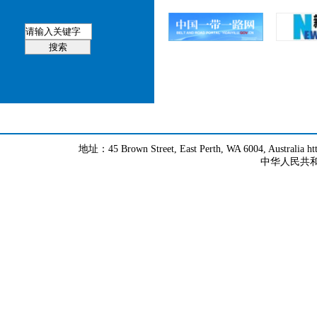
地址：45 Brown Street, East Perth, WA 6004, Australia h
中华人民共