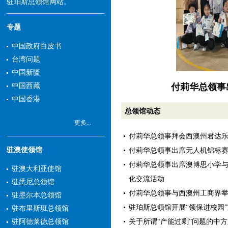
驻珀斯总领馆网站。
专题
中国政府白皮书
台湾问题
中国新疆
中国西藏
中国香港
总领馆动态
更多...
付莉华总领事拜会西澳州君达
驻澳使领馆
付莉华总领事出席无人机锦标
付莉华总领事出席澳博思小学
驻澳大利亚使馆
化交流活动
驻悉尼总领馆
付莉华总领事与西澳州工商界
驻墨尔本总领馆
驻珀斯总领馆开展“领保进校园
驻布里斯班总领馆
关于所谓“产能过剩”问题的中
驻阿德莱德总领馆