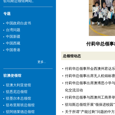
驻珀斯总领馆网站。
专题
中国政府白皮书
台湾问题
中国新疆
付莉华总领事
中国西藏
中国香港
总领馆动态
更多...
付莉华总领事拜会西澳州君达
驻澳使领馆
付莉华总领事出席无人机锦标
付莉华总领事出席澳博思小学
驻澳大利亚使馆
化交流活动
驻悉尼总领馆
付莉华总领事与西澳州工商界
驻墨尔本总领馆
驻珀斯总领馆开展“领保进校园
驻布里斯班总领馆
关于所谓“产能过剩”问题的中
驻阿德莱德总领馆