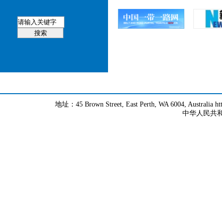
地址：45 Brown Street, East Perth, WA 6004, Australia h
中华人民共