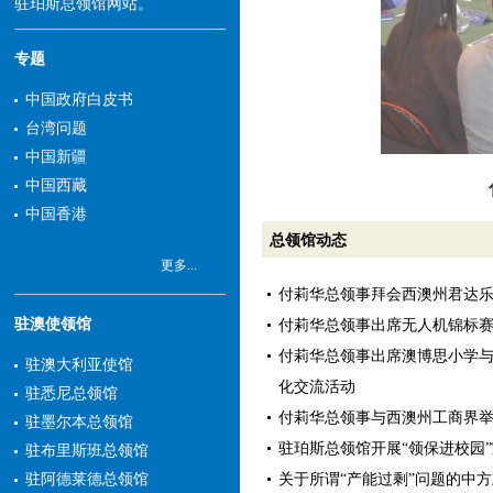
驻珀斯总领馆网站。
专题
中国政府白皮书
台湾问题
中国新疆
中国西藏
中国香港
总领馆动态
更多...
付莉华总领事拜会西澳州君达
驻澳使领馆
付莉华总领事出席无人机锦标
付莉华总领事出席澳博思小学
驻澳大利亚使馆
化交流活动
驻悉尼总领馆
付莉华总领事与西澳州工商界
驻墨尔本总领馆
驻珀斯总领馆开展“领保进校园
驻布里斯班总领馆
关于所谓“产能过剩”问题的中
驻阿德莱德总领馆