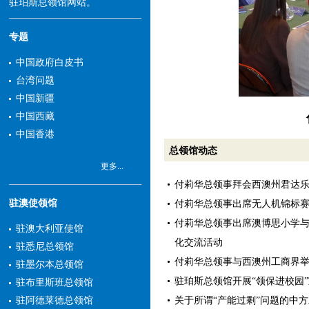
驻珀斯总领馆网站。
专题
中国政府白皮书
台湾问题
中国新疆
中国西藏
中国香港
总领馆动态
更多...
付莉华总领事拜会西澳州君达
驻澳使领馆
付莉华总领事出席无人机锦标
付莉华总领事出席澳博思小学
驻澳大利亚使馆
化交流活动
驻悉尼总领馆
付莉华总领事与西澳州工商界
驻墨尔本总领馆
驻珀斯总领馆开展“领保进校园
驻布里斯班总领馆
关于所谓“产能过剩”问题的中
驻阿德莱德总领馆