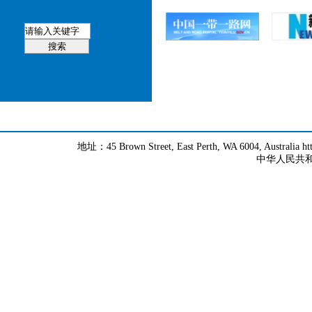
地址：45 Brown Street, East Perth, WA 6004, Australia h
中华人民共