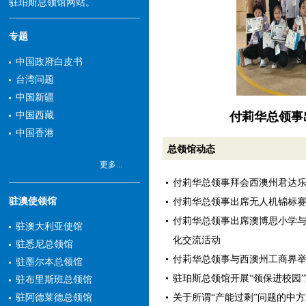
驻珀斯总领馆网站。
专题
中国政府白皮书
台湾问题
中国新疆
中国西藏
中国香港
总领馆动态
更多...
付莉华总领事拜会西澳州君达
驻澳使领馆
付莉华总领事出席无人机锦标
付莉华总领事出席澳博思小学
驻澳大利亚使馆
化交流活动
驻悉尼总领馆
付莉华总领事与西澳州工商界
驻墨尔本总领馆
驻珀斯总领馆开展“领保进校园
驻布里斯班总领馆
关于所谓“产能过剩”问题的中
驻阿德莱德总领馆