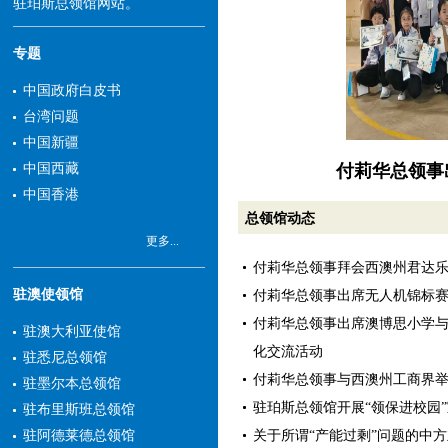
驻珀斯总领馆网站。
专题
中国政府白皮书
台湾问题
中国新疆
付莉华总领事
中国西藏
中国香港
总领馆动态
更多...
付莉华总领事拜会西澳州君达
驻澳使领馆
付莉华总领事出席无人机锦标
付莉华总领事出席澳博思小学
驻澳大利亚使馆
化交流活动
驻悉尼总领馆
付莉华总领事与西澳州工商界
驻墨尔本总领馆
驻珀斯总领馆开展“领保进校园
驻布里斯班总领馆
关于所谓“产能过剩”问题的中
驻阿德莱德总领馆