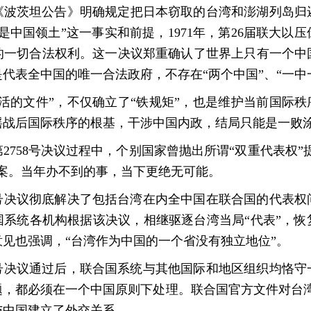
《波茨坦公告》明确规定把日本窃取的台湾和澎湖列岛归
中国领土”这一事实和前提，1971年，第26届联大以压
的一切合法权利。这一决议郑重确认了世界上只有一个中
代表全中国的唯一合法政府，不存在“两个中国”、“一中
份“活的文件”，不仅确立了“铁规矩”，也是维护当前国际
动摇战后国际秩序的根基，干涉中国内政，结局只能是一败
2758号决议过程中，个别国家曾抛出所谓“双重代表权”
案。当年办不到的事，当下更绝无可能。
8号决议彻底解决了包括台湾在内全中国在联合国的代表
，联合国系统各机构根据该决议，相继驱逐台湾当局“代表”，
见也强调，“台湾作为中国的一个省没有独立地位”。
8号决议通过后，联合国系统与其他国际和地区组织均恪
，都必须在一个中国原则下处理。联合国官方文件对台湾唯
与中国建立了外交关系。