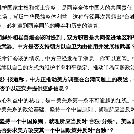
维护国家主权和领土完整，是两岸全体中国人的共同责任
立场，背叛中华民族整体利益。这种行径再次暴露出“台独
步，必将遭到两岸同胞的唾弃和历史的清算。
朝鲜外相崔善姬会谈时提到，双方职责是共同促进地区和
核武器。中方是否支持朝方以自卫为由使用并发展核武器
长举行会谈的情况，中方已经发布了消息，你可以查阅。
继续以自己的方式为维护半岛和平稳定、推动半岛问题政
》报道称，中方正推动美方调整在台湾问题上的表述，要
能否予以证实并提供更多信息？
核心利益中的核心，是中美关系第一条不可逾越的红线。
美关系的政治基础。坚持一个中国原则，就理所应当反对
坚持一个中国原则，就理所应当反对‘台独’分裂”。美
否要求美方改变其一个中国政策并反对“台独”？