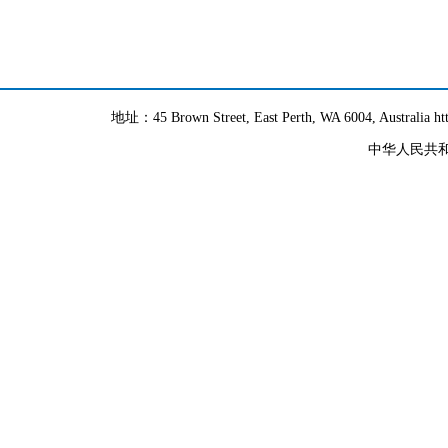
地址：45 Brown Street, East Perth, WA 6004, Australia h
中华人民共