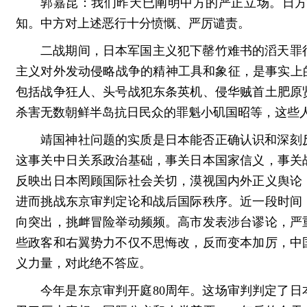
郭嘉昆：我们昨天已阐明中方的严正立场。日
知。中方对上述恶行十分愤慨、严厉谴责。
二战期间，日本军国主义犯下罄竹难书的滔天罪
主义对外发动侵略战争的精神工具和象征，是事实上
包括战争狂人、头号战犯东条英机、侵华贼首土肥原
杀害无数朝鲜半岛抗日民众的罪魁小矶国昭等，这些
靖国神社问题的实质是日本能否正确认识和深刻
这事关中日关系政治基础，事关日本国家信义，事关
反映出日本罔顾国际社会关切，漠视国内外正义舆论
进而挑战东京审判定论和战后国际秩序。近一段时间
向突出，挑衅冒险举动频频。高市发表涉台谬论，严
些政客和右翼势力不仅不思悔改，反而变本加厉，中
义力量，对此绝不答应。
今年是东京审判开庭80周年。这场审判判定了