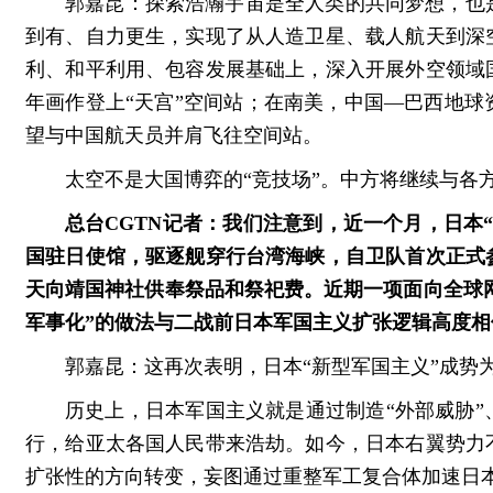
郭嘉昆：探索浩瀚宇宙是全人类的共同梦想，也
到有、自力更生，实现了从人造卫星、载人航天到深
利、和平利用、包容发展基础上，深入开展外空领域
年画作登上“天宫”空间站；在南美，中国—巴西地
望与中国航天员并肩飞往空间站。
太空不是大国博弈的“竞技场”。中方将继续与各
总台CGTN记者：我们注意到，近一个月，日本
国驻日使馆，驱逐舰穿行台湾海峡，自卫队首次正式
天向靖国神社供奉祭品和祭祀费。近期一项面向全球网
军事化”的做法与二战前日本军国主义扩张逻辑高度
郭嘉昆：这再次表明，日本“新型军国主义”成势
历史上，日本军国主义就是通过制造“外部威胁
行，给亚太各国人民带来浩劫。如今，日本右翼势力
扩张性的方向转变，妄图通过重整军工复合体加速日本