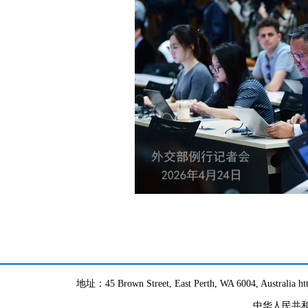
地址：45 Brown Street, East Perth, WA 6004, Australia h
中华人民共