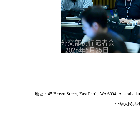
地址：45 Brown Street, East Perth, WA 6004, Australia h
中华人民共