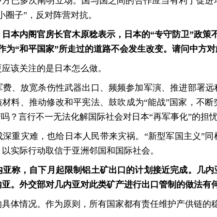
，中方已多次阐明立场。国与国之间的合作应当有利于促进
小圈子”，反对阵营对抗。
日本内阁官房长官木原稔表示，日本的“专守防卫”政策
作为“和平国家”所走过的道路不会发生改变。请问中方
更应该关注的是日本怎么做。
军费、放宽杀伤性武器出口、频频参加军演、推进部署远
核材料、推动修改和平宪法、鼓吹成为“能战”国家，不
变吗？言行不一无法化解国际社会对日本“再军事化”的担
成深重灾难，也给日本人民带来灾祸。“新型军国主义”同
，以实际行动取信于亚洲邻国和国际社会。
内亚称，自下月起限制铝土矿出口的计划接近完成。几内
内亚。外交部对几内亚对此类矿产进行出口管制的做法有
的具体情况。作为原则，所有国家都有责任维护产供链的