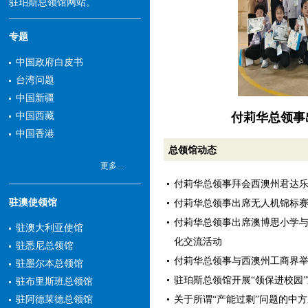
驻珀斯总领馆网站。
专题
中国政府白皮书
台湾问题
中国新疆
付莉华总领事
中国西藏
中国香港
总领馆动态
更多...
付莉华总领事拜会西澳州君达
驻澳使领馆
付莉华总领事出席无人机锦标
付莉华总领事出席澳博思小学
驻澳大利亚使馆
化交流活动
驻悉尼总领馆
付莉华总领事与西澳州工商界
驻墨尔本总领馆
驻珀斯总领馆开展“领保进校园
驻布里斯班总领馆
关于所谓“产能过剩”问题的中
驻阿德莱德总领馆