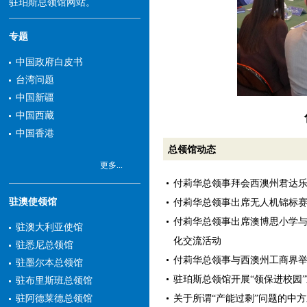
驻珀斯总领馆网站。
专题
中国政府白皮书
台湾问题
中国新疆
中国西藏
中国香港
总领馆动态
更多...
付莉华总领事拜会西澳州君达
驻澳使领馆
付莉华总领事出席无人机锦标
付莉华总领事出席澳博思小学
驻澳大利亚使馆
化交流活动
驻悉尼总领馆
付莉华总领事与西澳州工商界
驻墨尔本总领馆
驻珀斯总领馆开展“领保进校园
驻布里斯班总领馆
关于所谓“产能过剩”问题的中
驻阿德莱德总领馆