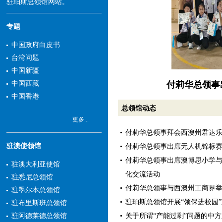
驻珀斯总领馆网站。
专题
中国政府白皮书
台湾问题
中国新疆
付莉华总领事
中国西藏
中国香港
总领馆动态
更多...
付莉华总领事拜会西澳州君达
驻澳使领馆
付莉华总领事出席无人机锦标
付莉华总领事出席澳博思小学
驻澳大利亚使馆
化交流活动
驻悉尼总领馆
付莉华总领事与西澳州工商界
驻墨尔本总领馆
驻珀斯总领馆开展“领保进校园
驻布里斯班总领馆
关于所谓“产能过剩”问题的中
驻阿德莱德总领馆