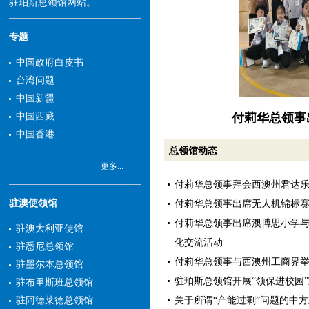
驻珀斯总领馆网站。
专题
中国政府白皮书
台湾问题
中国新疆
付莉华总领事
中国西藏
中国香港
总领馆动态
更多...
付莉华总领事拜会西澳州君达
驻澳使领馆
付莉华总领事出席无人机锦标
付莉华总领事出席澳博思小学
驻澳大利亚使馆
化交流活动
驻悉尼总领馆
付莉华总领事与西澳州工商界
驻墨尔本总领馆
驻珀斯总领馆开展“领保进校园
驻布里斯班总领馆
关于所谓“产能过剩”问题的中
驻阿德莱德总领馆