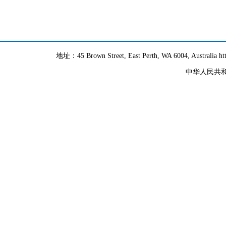
地址：45 Brown Street, East Perth, WA 6004, Australia h
中华人民共