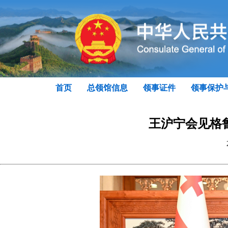
首页
总领馆信息
领事证件
领事保护
王沪宁会见格