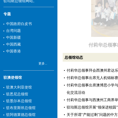
驻珀斯总领馆网站。
专题
中国政府白皮书
台湾问题
中国新疆
付莉华总领事
中国西藏
中国香港
总领馆动态
更多...
付莉华总领事拜会西澳州君达
驻澳使领馆
付莉华总领事出席无人机锦标
付莉华总领事出席澳博思小学
驻澳大利亚使馆
化交流活动
驻悉尼总领馆
付莉华总领事与西澳州工商界
驻墨尔本总领馆
驻珀斯总领馆开展“领保进校园
驻布里斯班总领馆
关于所谓“产能过剩”问题的中
驻阿德莱德总领馆