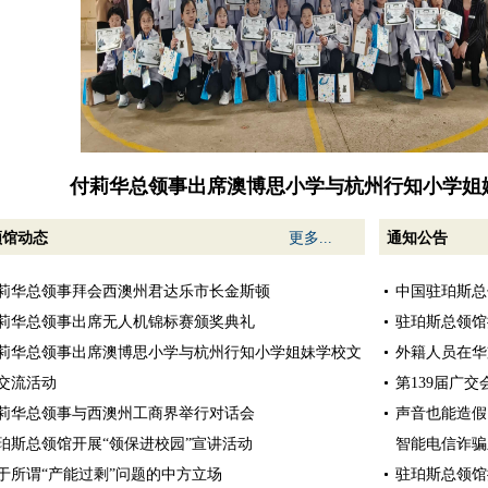
付莉华总领事与西澳州工商界举行
领馆动态
更多...
通知公告
莉华总领事拜会西澳州君达乐市长金斯顿
中国驻珀斯总
莉华总领事出席无人机锦标赛颁奖典礼
驻珀斯总领馆
莉华总领事出席澳博思小学与杭州行知小学姐妹学校文
外籍人员在华
交流活动
第139届广
莉华总领事与西澳州工商界举行对话会
声音也能造假
珀斯总领馆开展“领保进校园”宣讲活动
智能电信诈骗
于所谓“产能过剩”问题的中方立场
驻珀斯总领馆