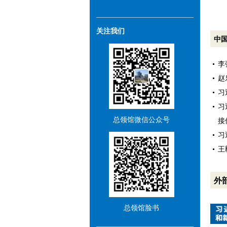
关注我们
中
李
赵
习
习
总领馆微信公众号
接
习
王
外
总领馆脸书