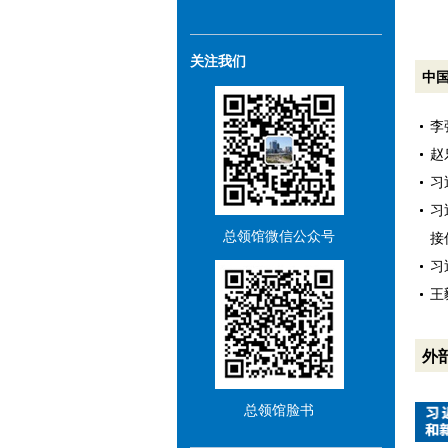
关注我们
中
李
赵
习
习
总领馆微信公众号
接
习
王
外
总领馆脸书