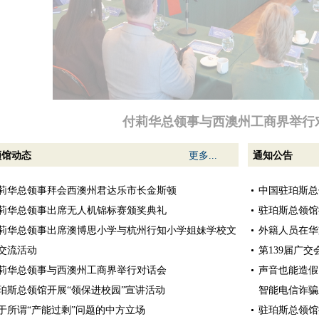
付莉华总领事与西澳州工商界举行
领馆动态
更多...
通知公告
莉华总领事拜会西澳州君达乐市长金斯顿
中国驻珀斯总
莉华总领事出席无人机锦标赛颁奖典礼
驻珀斯总领馆
莉华总领事出席澳博思小学与杭州行知小学姐妹学校文
外籍人员在华
交流活动
第139届广
莉华总领事与西澳州工商界举行对话会
声音也能造假
珀斯总领馆开展“领保进校园”宣讲活动
智能电信诈骗
于所谓“产能过剩”问题的中方立场
驻珀斯总领馆