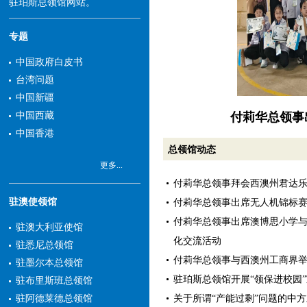
驻珀斯总领馆网站。
专题
中国政府白皮书
台湾问题
中国新疆
付莉华总领事
中国西藏
中国香港
总领馆动态
更多...
付莉华总领事拜会西澳州君达
驻澳使领馆
付莉华总领事出席无人机锦标
付莉华总领事出席澳博思小学
驻澳大利亚使馆
化交流活动
驻悉尼总领馆
付莉华总领事与西澳州工商界
驻墨尔本总领馆
驻珀斯总领馆开展“领保进校园
驻布里斯班总领馆
关于所谓“产能过剩”问题的中
驻阿德莱德总领馆