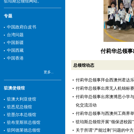
驻珀斯总领馆网站。
专题
中国政府白皮书
台湾问题
中国新疆
中国西藏
中国香港
总领馆动态
更多...
付莉华总领事拜会西澳州君达
驻澳使领馆
付莉华总领事出席无人机锦标
付莉华总领事出席澳博思小学
驻澳大利亚使馆
化交流活动
驻悉尼总领馆
付莉华总领事与西澳州工商界
驻墨尔本总领馆
驻珀斯总领馆开展“领保进校园
驻布里斯班总领馆
关于所谓“产能过剩”问题的中
驻阿德莱德总领馆