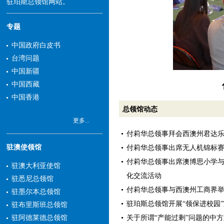
驻珀斯总领馆网站。
专题
中国政府白皮书
台湾问题
中国新疆
中国西藏
中国香港
总领馆动态
更多...
付莉华总领事拜会西澳州君达
驻澳使领馆
付莉华总领事出席无人机锦标
付莉华总领事出席澳博思小学
驻澳大利亚使馆
化交流活动
驻悉尼总领馆
付莉华总领事与西澳州工商界
驻墨尔本总领馆
驻珀斯总领馆开展“领保进校园
驻布里斯班总领馆
关于所谓“产能过剩”问题的中
驻阿德莱德总领馆