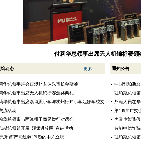
付莉华总领事出席澳博思小学与杭州行知小学姐
领馆动态
更多...
通知公告
莉华总领事拜会西澳州君达乐市长金斯顿
中国驻珀斯总
莉华总领事出席无人机锦标赛颁奖典礼
驻珀斯总领馆
莉华总领事出席澳博思小学与杭州行知小学姐妹学校文
外籍人员在华
交流活动
第139届广
莉华总领事与西澳州工商界举行对话会
声音也能造假
珀斯总领馆开展“领保进校园”宣讲活动
智能电信诈骗
于所谓“产能过剩”问题的中方立场
驻珀斯总领馆