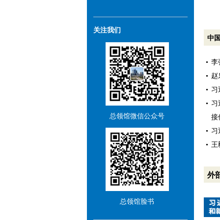
关注我们
中
李
赵
习
习
总领馆微信公众号
接
习
王
外
总领馆脸书