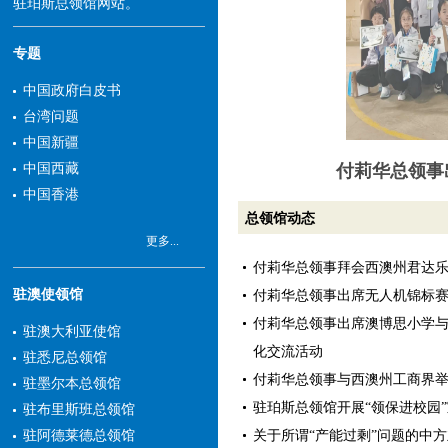
驻珀斯总领馆网站。
专题
中国政府白皮书
台湾问题
中国新疆
付莉华总领事
中国西藏
中国香港
总领馆动态
更多...
付莉华总领事拜会西澳州君达
驻澳使领馆
付莉华总领事出席无人机锦标
付莉华总领事出席澳博思小学
驻澳大利亚使馆
化交流活动
驻悉尼总领馆
付莉华总领事与西澳州工商界
驻墨尔本总领馆
驻珀斯总领馆开展“领保进校园
驻布里斯班总领馆
关于所谓“产能过剩”问题的中
驻阿德莱德总领馆