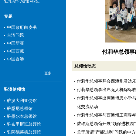
驻珀斯总领馆网站。
专题
中国政府白皮书
台湾问题
中国新疆
付莉华总领事
中国西藏
中国香港
总领馆动态
更多...
付莉华总领事拜会西澳州君达
驻澳使领馆
付莉华总领事出席无人机锦标
付莉华总领事出席澳博思小学
驻澳大利亚使馆
化交流活动
驻悉尼总领馆
付莉华总领事与西澳州工商界
驻墨尔本总领馆
驻珀斯总领馆开展“领保进校园
驻布里斯班总领馆
关于所谓“产能过剩”问题的中
驻阿德莱德总领馆