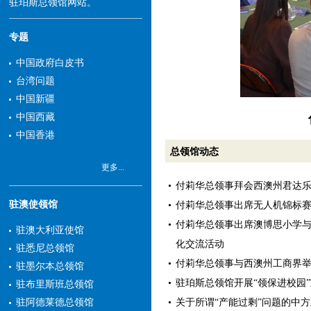
驻珀斯总领馆网站。
专题
中国政府白皮书
台湾问题
中国新疆
中国西藏
中国香港
总领馆动态
更多...
付莉华总领事拜会西澳州君达
驻澳使领馆
付莉华总领事出席无人机锦标
付莉华总领事出席澳博思小学
驻澳大利亚使馆
化交流活动
驻悉尼总领馆
付莉华总领事与西澳州工商界
驻墨尔本总领馆
驻珀斯总领馆开展“领保进校园
驻布里斯班总领馆
关于所谓“产能过剩”问题的中
驻阿德莱德总领馆