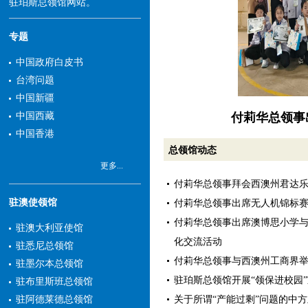
驻珀斯总领馆网站。
专题
中国政府白皮书
台湾问题
中国新疆
付莉华总领事
中国西藏
中国香港
总领馆动态
更多...
付莉华总领事拜会西澳州君达
驻澳使领馆
付莉华总领事出席无人机锦标
付莉华总领事出席澳博思小学
驻澳大利亚使馆
化交流活动
驻悉尼总领馆
付莉华总领事与西澳州工商界
驻墨尔本总领馆
驻珀斯总领馆开展“领保进校园
驻布里斯班总领馆
关于所谓“产能过剩”问题的中
驻阿德莱德总领馆