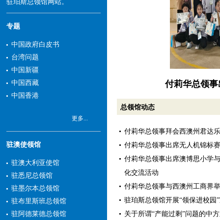
驻珀斯总领馆网站。
专题
中国政府白皮书
台湾问题
中国新疆
中国西藏
中国香港
总领馆动态
更多...
付莉华总领事拜会西澳州君达
驻澳使领馆
付莉华总领事出席无人机锦标
付莉华总领事出席澳博思小学
驻澳大利亚使馆
化交流活动
驻悉尼总领馆
付莉华总领事与西澳州工商界
驻墨尔本总领馆
驻珀斯总领馆开展“领保进校园
驻布里斯班总领馆
关于所谓“产能过剩”问题的中
驻阿德莱德总领馆