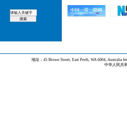
地址：45 Brown Street, East Perth, WA 6004, Australia h
中华人民共