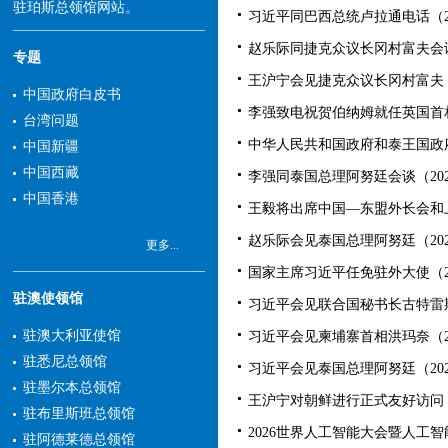
驻珀斯总领馆网站。
习近平同巴西总统卢拉通电话（2026
赵乐际同捷克众议长冈村富夫会谈（2
专题
王沪宁会见捷克众议长冈村富夫（20
中国政府白皮书
李强致电祝贺伯纳姆就任英国首相（2
台湾问题
中华人民共和国政府和泰王国政府关
中国新疆
中国西藏
李强同泰国总理阿努廷会谈（2026-
中国香港
王毅将出席中国—东盟外长会和上
赵乐际会见泰国总理阿努廷（2026-
更多...
国家主席习近平任免驻外大使（2026
驻澳使领馆
习近平会见联合国秘书长古特雷斯（2
驻澳大利亚使馆
习近平会见柬埔寨首相洪玛奈（2026
驻悉尼总领馆
习近平会见泰国总理阿努廷（2026-
驻墨尔本总领馆
王沪宁对朝鲜进行正式友好访问（20
驻布里斯班总领馆
2026世界人工智能大会暨人工智
驻阿德莱德总领馆