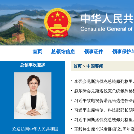
首页
总领馆信息
领事证件
领事保护
总领事欢迎辞
首页
>
中国要闻
李强会见斯洛伐克总统佩列格里尼（2
赵乐际会见斯洛伐克总统佩列格里尼（
习近平致电祝贺诺瓦当选连任圣多美
习近平主席特使、科技部部长阴和俊
习近平同斯洛伐克总统佩列格里尼会谈
欢迎访问中华人民共和国
王毅将出席全球发展倡议5周年高级别